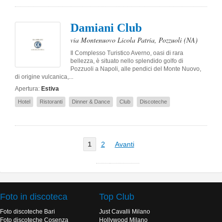
Damiani Club
via Montenuovo Licola Patria
,
Pozzuoli
(NA)
Il Complesso Turistico Averno, oasi di rara
bellezza, è situato nello splendido golfo di
Pozzuoli a Napoli, alle pendici del Monte Nuovo,
di origine vulcanica,...
Apertura:
Estiva
Hotel
Ristoranti
Dinner & Dance
Club
Discoteche
1
2
Avanti
Foto in discoteca
Top Club
Foto discoteche Bari
Just Cavalli Milano
Foto discoteche Cosenza
Hollywood Milano