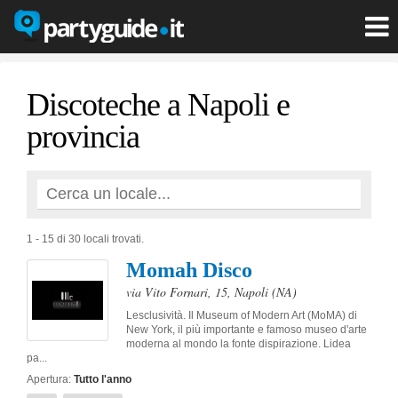
Discoteche a Napoli e
provincia
1 - 15 di 30 locali trovati.
Momah Disco
via Vito Fornari, 15
,
Napoli
(NA)
Lesclusività. Il Museum of Modern Art (MoMA) di
New York, il più importante e famoso museo d'arte
moderna al mondo la fonte dispirazione. Lidea
pa...
Apertura:
Tutto l'anno