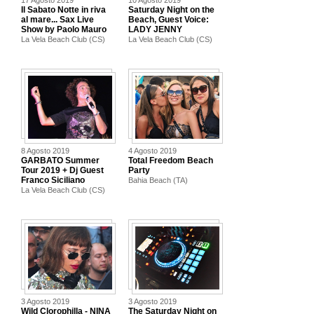
17 Agosto 2019
10 Agosto 2019
Il Sabato Notte in riva
Saturday Night on the
al mare... Sax Live
Beach, Guest Voice:
Show by Paolo Mauro
LADY JENNY
La Vela Beach Club (CS)
La Vela Beach Club (CS)
8 Agosto 2019
4 Agosto 2019
GARBATO Summer
Total Freedom Beach
Tour 2019 + Dj Guest
Party
Franco Siciliano
Bahia Beach (TA)
La Vela Beach Club (CS)
3 Agosto 2019
3 Agosto 2019
Wild Clorophilla - NINA
The Saturday Night on