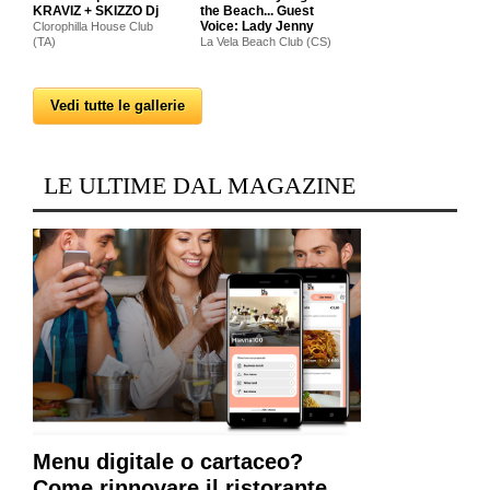
KRAVIZ + SKIZZO Dj
the Beach... Guest
Voice: Lady Jenny
Clorophilla House Club
(TA)
La Vela Beach Club (CS)
Vedi tutte le gallerie
LE ULTIME DAL MAGAZINE
Menu digitale o cartaceo?
Come rinnovare il ristorante