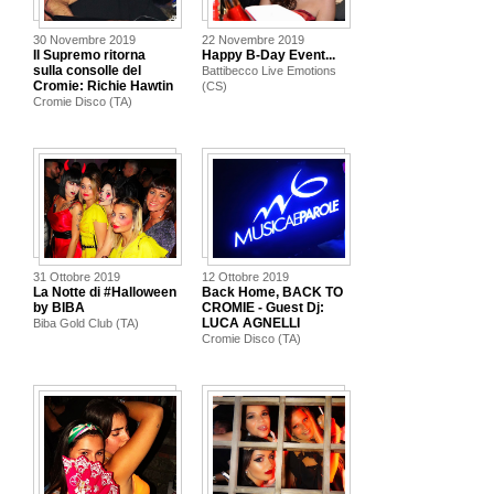
30 Novembre 2019
22 Novembre 2019
Il Supremo ritorna
Happy B-Day Event...
sulla consolle del
Battibecco Live Emotions
Cromie: Richie Hawtin
(CS)
Cromie Disco (TA)
31 Ottobre 2019
12 Ottobre 2019
La Notte di #Halloween
Back Home, BACK TO
by BIBA
CROMIE - Guest Dj:
LUCA AGNELLI
Biba Gold Club (TA)
Cromie Disco (TA)