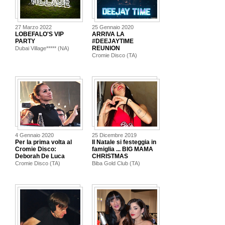
27 Marzo 2022
25 Gennaio 2020
LOBEFALO'S VIP
ARRIVA LA
PARTY
#DEEJAYTIME
REUNION
Dubai Village***** (NA)
Cromie Disco (TA)
4 Gennaio 2020
25 Dicembre 2019
Per la prima volta al
Il Natale si festeggia in
Cromie Disco:
famiglia ... BIG MAMA
Deborah De Luca
CHRISTMAS
Cromie Disco (TA)
Biba Gold Club (TA)