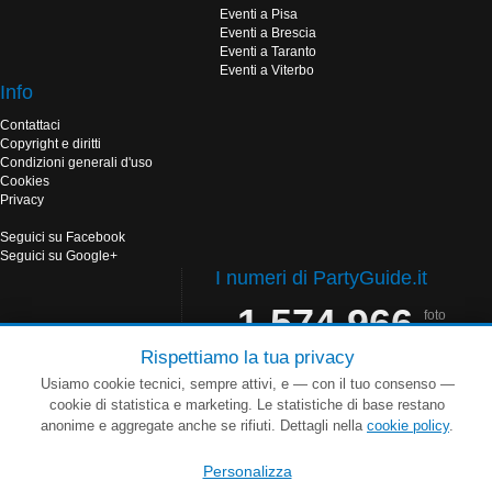
Eventi a Pisa
Eventi a Brescia
Eventi a Taranto
Eventi a Viterbo
Info
Contattaci
Copyright e diritti
Condizioni generali d'uso
Cookies
Privacy
Seguici su Facebook
Seguici su Google+
I numeri di PartyGuide.it
1.574.966
foto
pubblicate
Rispettiamo la tua privacy
6.498
gallerie
Usiamo cookie tecnici, sempre attivi, e — con il tuo consenso —
fotografich
cookie di statistica e marketing. Le statistiche di base restano
38.850
anonime e aggregate anche se rifiuti. Dettagli nella
cookie policy
.
utenti
registrati
Personalizza