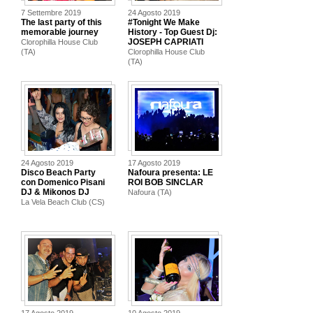
7 Settembre 2019
24 Agosto 2019
The last party of this
#Tonight We Make
memorable journey
History - Top Guest Dj:
JOSEPH CAPRIATI
Clorophilla House Club
(TA)
Clorophilla House Club
(TA)
24 Agosto 2019
17 Agosto 2019
Disco Beach Party
Nafoura presenta: LE
con Domenico Pisani
ROI BOB SINCLAR
DJ & Mikonos DJ
Nafoura (TA)
La Vela Beach Club (CS)