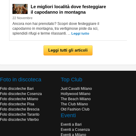
Le migliori località dove festeggiare
il capodanno in montagna
22 Novembre
Ancora non hai prenotato? Scopri dove festeggiare il
capodanno in montagna, tra vertiginose piste da sci,
splendidi rifugi e terme rilassanti. ...
Leggi tutto
Leggi tutti gli articoli
Foto in discoteca
Top Club
Foto discoteche Bari
Just Cavalli Milano
Foto discoteche Cosenza
Hollywood Milano
Foto discoteche Milano
The Beach Milano
Foto discoteche Pisa
The Club Milano
Foto discoteche Brescia
Old Fashion Club
Foto discoteche Taranto
Eventi
Foto discoteche Viterbo
Eventi a Bari
Eventi a Cosenza
Eventi a Milano