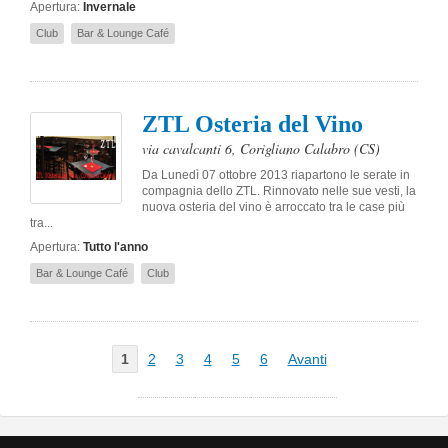
Apertura:
Invernale
Club
Bar & Lounge Café
ZTL Osteria del Vino
via cavalcanti 6
,
Corigliano Calabro
(CS)
Da Lunedì 07 ottobre 2013 riapartono le serate in
compagnia dello ZTL. Rinnovato nelle sue vesti, la
nuova osteria del vino è arroccato tra le case più
tra...
Apertura:
Tutto l'anno
Bar & Lounge Café
Club
1
2
3
4
5
6
Avanti