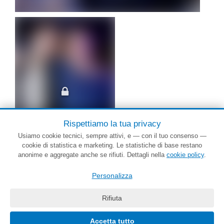
Rispettiamo la tua privacy
Usiamo cookie tecnici, sempre attivi, e — con il tuo consenso —
cookie di statistica e marketing. Le statistiche di base restano
anonime e aggregate anche se rifiuti. Dettagli nella
cookie policy
.
Personalizza
Rifiuta
Le foto oltre le prime sono sfocate. Accedi per vederle tutte a fuoco.
PartyGuide.it è un progetto
Web Solution
- Grafica by
Salonna Web Designer
P.IVA 03216060784
Accetta tutto