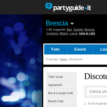
Brescia
Città suggerite:
Bari
,
Taranto
,
Brescia
,
Cosenza
,
Milano
,
Lecce
,
tutte le città
Foto
Eventi
Loc
Ti trovi qui:
Home
›
Discoteche
Discot
Tutti i locali
Agriturismi
Bar & Lounge Café
Beach Club
1 - 6 di 6 locali tro