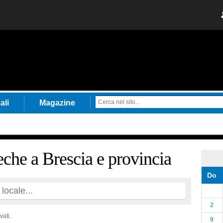
aBrescia
ali
Magazine
eche a Brescia e provincia
Do
2
vati.
9