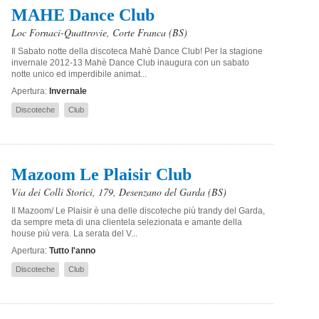
MAHE Dance Club
Loc Fornaci-Quattrovie
,
Corte Franca
(BS)
Il Sabato notte della discoteca Mahè Dance Club! Per la stagione
invernale 2012-13 Mahè Dance Club inaugura con un sabato
notte unico ed imperdibile animat...
Apertura:
Invernale
Discoteche
Club
Mazoom Le Plaisir Club
Via dei Colli Storici, 179
,
Desenzano del Garda
(BS)
Il Mazoom/ Le Plaisir è una delle discoteche più trandy del Garda,
da sempre meta di una clientela selezionata e amante della
house più vera. La serata del V...
Apertura:
Tutto l'anno
Discoteche
Club