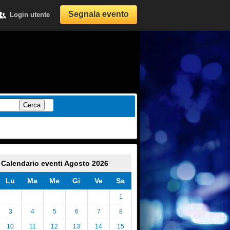
Segnala evento
Login utente
Cerca
Calendario eventi Agosto 2026
Lu
Ma
Me
Gi
Ve
Sa
1
3
4
5
6
7
8
10
11
12
13
14
15