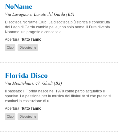
NoName
Via Lavagnone
,
Lonato del Garda
(BS)
Discoteca NoName Club. La discoteca più storica e conosciuta
del Lago di Garda cambia pelle, non solo nome. Il Fura diventa
Noname, un progetto e concetto d'...
Apertura:
Tutto l'anno
Club
Discoteche
Florida Disco
Via Montichiari, 47
,
Ghedi
(BS)
Il passato: Il Florida nasce nel 1970 come parco acquatico e
sportivo. La passione per la musica dei titolari fa si che presto si
cominci la costruzione di u...
Apertura:
Tutto l'anno
Club
Discoteche