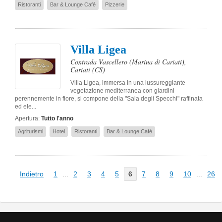
Ristoranti
Bar & Lounge Café
Pizzerie
Villa Ligea
Contrada Vascellero (Marina di Cariati)
,
Cariati
(CS)
Villa Ligea, immersa in una lussureggiante
vegetazione mediterranea con giardini
perennemente in fiore, si compone della "Sala degli Specchi" raffinata
ed ele...
Apertura:
Tutto l'anno
Agriturismi
Hotel
Ristoranti
Bar & Lounge Café
Indietro
1
...
2
3
4
5
6
7
8
9
10
...
26