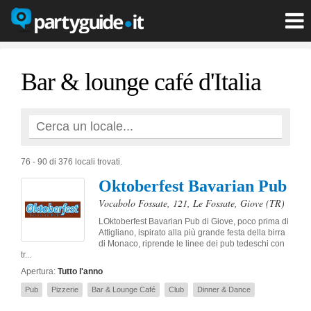
Bar & lounge café d'Italia
76 - 90 di 376 locali trovati.
Oktoberfest Bavarian Pub
Vocabolo Fossate, 121, Le Fossate
,
Giove
(TR)
LOktoberfest Bavarian Pub di Giove, poco prima di
Attigliano, ispirato alla più grande festa della birra
di Monaco, riprende le linee dei pub tedeschi con
tr...
Apertura:
Tutto l'anno
Pub
Pizzerie
Bar & Lounge Café
Club
Dinner & Dance