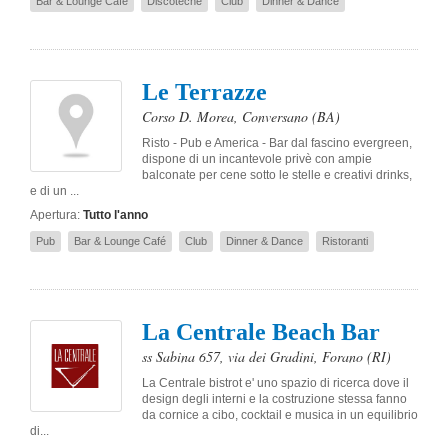
Bar & Lounge Café
Discoteche
Club
Dinner & Dance
Le Terrazze
Corso D. Morea
,
Conversano
(BA)
Risto - Pub e America - Bar dal fascino evergreen,
dispone di un incantevole privè con ampie
balconate per cene sotto le stelle e creativi drinks,
e di un ...
Apertura:
Tutto l'anno
Pub
Bar & Lounge Café
Club
Dinner & Dance
Ristoranti
La Centrale Beach Bar
ss Sabina 657, via dei Gradini
,
Forano
(RI)
La Centrale bistrot e' uno spazio di ricerca dove il
design degli interni e la costruzione stessa fanno
da cornice a cibo, cocktail e musica in un equilibrio
di...