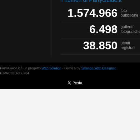
I numeri di PartyGuide.it
1.574.966
foto
pubblicate
6.498
gallerie
fotografich
38.850
utenti
registrati
PartyGuide.it è un progetto
Web Solution
- Grafica by
Salonna Web Designer
P.IVA 03216060784