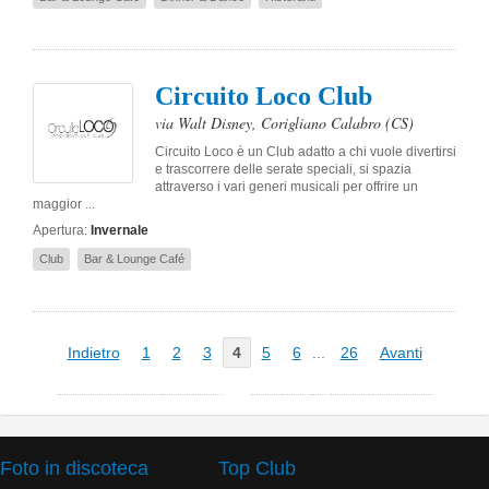
Circuito Loco Club
via Walt Disney
,
Corigliano Calabro
(CS)
Circuito Loco è un Club adatto a chi vuole divertirsi
e trascorrere delle serate speciali, si spazia
attraverso i vari generi musicali per offrire un
maggior ...
Apertura:
Invernale
Club
Bar & Lounge Café
Indietro
1
2
3
4
5
6
...
26
Avanti
Foto in discoteca
Top Club