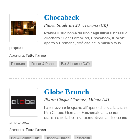
Chocabeck
Piazza Stradivari 20
,
Cremona
(CR)
Prende il suo nome da uno degli ultimi successi di
Zucchero Sugar Fornaciari, Chocabeck, il locale
aperto a Cremona, città che della musica fa la
propria r...
Apertura:
Tutto l'anno
Ristoranti
Dinner & Dance
Bar & Lounge Café
Globe Brunch
Piazza Cinque Giornate
,
Milano
(MI)
La terrazza è lo spazio all'aperto che si affaccia su
P.za Cinque Giornate. Funzionale anche per
pranzare nella bella stagione, diventa il luogo più
ambito pe...
Apertura:
Tutto l'anno
Bar & Lounge Café
Dinner & Dance
Ristoranti