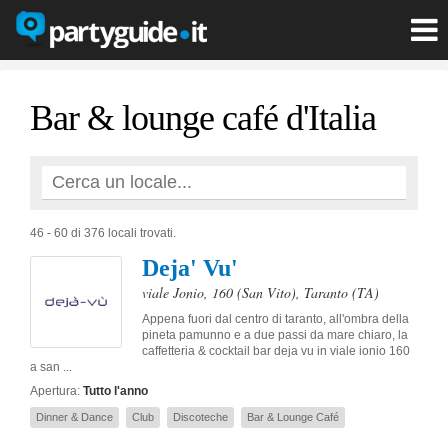
Bar & lounge café d'Italia
46 - 60 di 376 locali trovati.
Deja' Vu'
viale Jonio, 160 (San Vito)
,
Taranto
(TA)
Appena fuori dal centro di taranto, all'ombra della
pineta pamunno e a due passi da mare chiaro, la
caffetteria & cocktail bar deja vu in viale ionio 160
a san ...
Apertura:
Tutto l'anno
Dinner & Dance
Club
Discoteche
Bar & Lounge Café