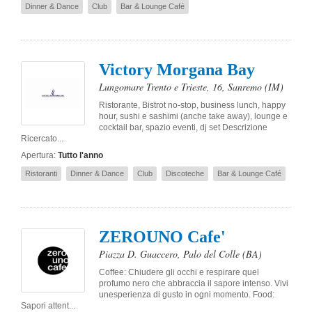
Dinner & Dance
Club
Bar & Lounge Café
Victory Morgana Bay
Lungomare Trento e Trieste, 16
,
Sanremo
(IM)
Ristorante, Bistrot no-stop, business lunch, happy
hour, sushi e sashimi (anche take away), lounge e
cocktail bar, spazio eventi, dj set Descrizione
Ricercato...
Apertura:
Tutto l'anno
Ristoranti
Dinner & Dance
Club
Discoteche
Bar & Lounge Café
ZEROUNO Cafe'
Piazza D. Guaccero
,
Palo del Colle
(BA)
Coffee: Chiudere gli occhi e respirare quel
profumo nero che abbraccia il sapore intenso. Vivi
unesperienza di gusto in ogni momento. Food:
Sapori attent...