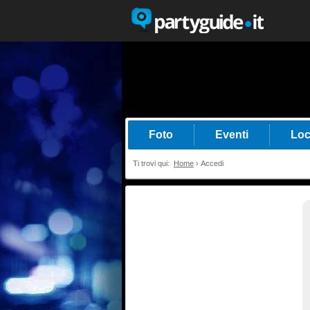
Foto
Eventi
Loc
Ti trovi qui:
Home
›
Accedi