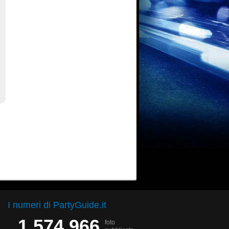
I numeri di PartyGuide.it
1.574.966
foto