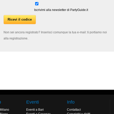
Iscrivimi alla newsletter di PartyGuide.it
Non sei ancora registrato? Inserisci comunque la tua e-mail: ti portiamo noi
alla registrazione.
b
Eventi
Info
 Milano
Eventi a Bari
Contattaci