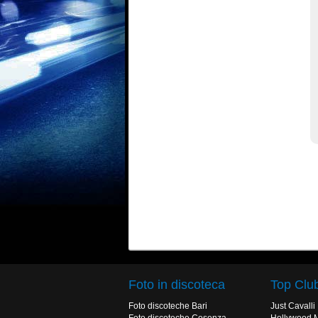
Foto in discoteca
Top Clu
Foto discoteche Bari
Just Cavalli