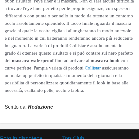
buon risultato: l'eye liner e il mascara. Non ci sarà alcuna difficoltà
a trovare l'eye liner perfetto per le proprie esigenze, con spessori
differenti o con punta o pennello in modo da ottenere un contorno
occhi assolutamente splendido. Il tocco finale riguarda il mascara
grazie al quale le vostre ciglia si allungheranno in modo notevole
e nel momento in cui batteranno renderanno ancora più seducente
lo sguardo. La varietà di prodotti Collistar è assolutamente in
grado di ottenere questo risultato e si può contare sul nero perfetto
del
mascara waterproof
fino ad arrivare al
mascara book
con
curve perfette; l'ampia varieta di prodotti
Collistar
assicureranno
un make up perfetto in qualsiasi momento della giornata e la
possibilità di personalizzare quotidianamente il look in base alle
necessità, esaltando pelle, occhi e labbra.
Scritto da:
Redazione
Foto in discoteca
Top Club