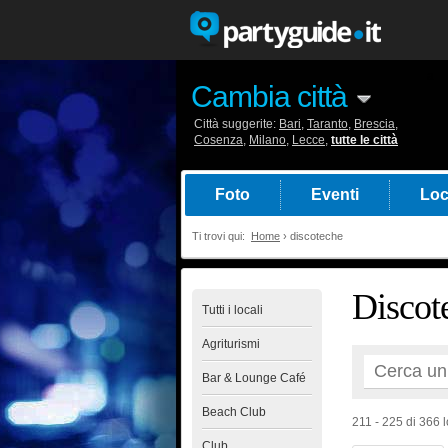
a
Cambia città
Città suggerite:
Bari
,
Taranto
,
Brescia
,
Cosenza
,
Milano
,
Lecce
,
tutte le città
Foto
Eventi
Loc
Ti trovi qui:
Home
›
discoteche
Discote
Tutti i locali
Agriturismi
Bar & Lounge Café
Beach Club
211 - 225 di 366 lo
Club