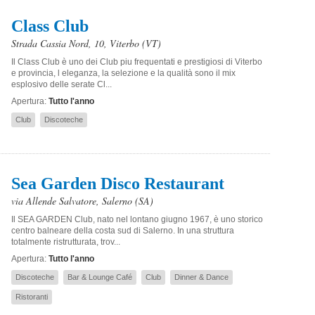
Class Club
Strada Cassia Nord, 10
,
Viterbo
(VT)
Il Class Club è uno dei Club piu frequentati e prestigiosi di Viterbo
e provincia, l eleganza, la selezione e la qualità sono il mix
esplosivo delle serate Cl...
Apertura:
Tutto l'anno
Club
Discoteche
Sea Garden Disco Restaurant
via Allende Salvatore
,
Salerno
(SA)
Il SEA GARDEN Club, nato nel lontano giugno 1967, è uno storico
centro balneare della costa sud di Salerno. In una struttura
totalmente ristrutturata, trov...
Apertura:
Tutto l'anno
Discoteche
Bar & Lounge Café
Club
Dinner & Dance
Ristoranti