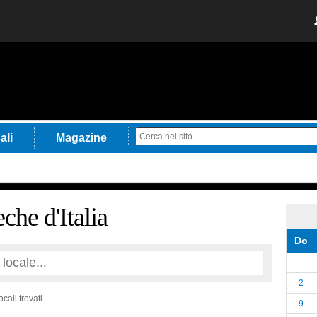
ali
Magazine
che d'Italia
Do
2
cali trovati.
9