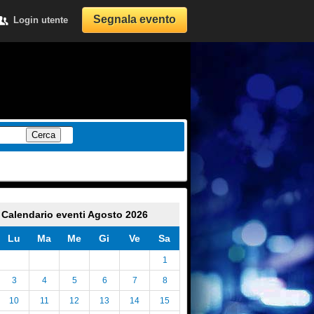
Segnala evento
Login utente
Cerca
Calendario eventi Agosto 2026
Lu
Ma
Me
Gi
Ve
Sa
1
3
4
5
6
7
8
10
11
12
13
14
15