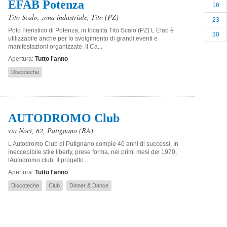
EFAB Potenza
16
Tito Scalo, zona industriale
,
Tito
(PZ)
23
Polo Fieristico di Potenza, in località Tito Scalo (PZ) L Efab è
30
utilizzabile anche per lo svolgimento di grandi eventi e
manifestazioni organizzate. Il Ca...
Apertura:
Tutto l'anno
Discoteche
AUTODROMO Club
via Noci, 62
,
Putignano
(BA)
L Autodromo Club di Putignano compie 40 anni di successi, In
ineccepibile stile liberty, prese forma, nei primi mesi del 1970,
lAutodromo club. II progetto ...
Apertura:
Tutto l'anno
Discoteche
Club
Dinner & Dance