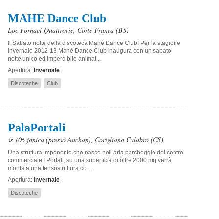
MAHE Dance Club
Loc Fornaci-Quattrovie
,
Corte Franca
(BS)
Il Sabato notte della discoteca Mahè Dance Club! Per la stagione
invernale 2012-13 Mahè Dance Club inaugura con un sabato
notte unico ed imperdibile animat...
Apertura:
Invernale
Discoteche
Club
PalaPortali
ss 106 jonica (presso Auchan)
,
Corigliano Calabro
(CS)
Una struttura imponente che nasce nell aria parcheggio del centro
commerciale I Portali, su una superficia di oltre 2000 mq verrà
montata una tensostruttura co...
Apertura:
Invernale
Discoteche