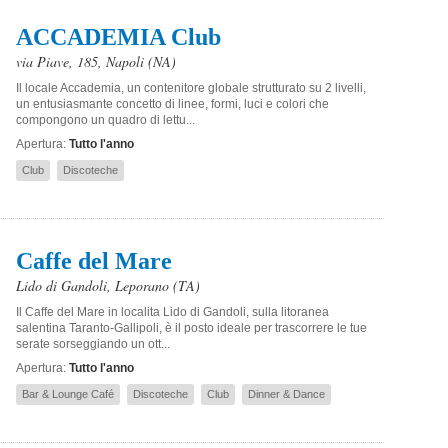
ACCADEMIA Club
via Piave, 185
,
Napoli
(NA)
Il locale Accademia, un contenitore globale strutturato su 2 livelli,
un entusiasmante concetto di linee, formi, luci e colori che
compongono un quadro di lettu...
Apertura:
Tutto l'anno
Club
Discoteche
Caffe del Mare
Lido di Gandoli
,
Leporano
(TA)
Il Caffe del Mare in localita Lido di Gandoli, sulla litoranea
salentina Taranto-Gallipoli, è il posto ideale per trascorrere le tue
serate sorseggiando un ott...
Apertura:
Tutto l'anno
Bar & Lounge Café
Discoteche
Club
Dinner & Dance