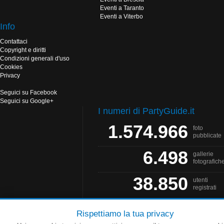
Eventi a Taranto
Eventi a Viterbo
Info
Contattaci
Copyright e diritti
Condizioni generali d'uso
Cookies
Privacy
Seguici su Facebook
Seguici su Google+
I numeri di PartyGuide.it
1.574.966
foto
pubblicate
6.498
gallerie
fotografich
38.850
utenti
registrati
Rispettiamo la tua privacy
PartyGuide.it è un progetto
Web Solution
- Grafica by
Salonna Web Designer