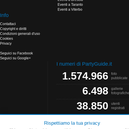
Eventi a Taranto
Eventi a Viterbo
Info
Contattaci
Copyright e diritti
Condizioni generali d'uso
Cookies
Privacy
Seguici su Facebook
Seguici su Google+
I numeri di PartyGuide.it
1.574.966
foto
pubblicate
6.498
gallerie
fotografich
38.850
utenti
registrati
Rispettiamo la tua privacy
PartyGuide.it è un progetto
Web Solution
- Grafica by
Salonna Web Designer