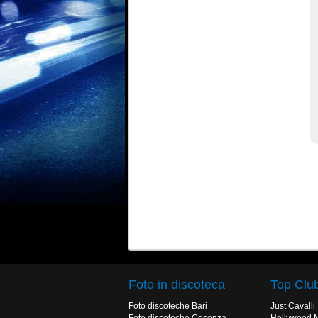
Foto in discoteca
Top Clu
Foto discoteche Bari
Just Cavalli