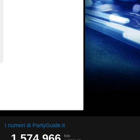
I numeri di PartyGuide.it
1.574.966
foto