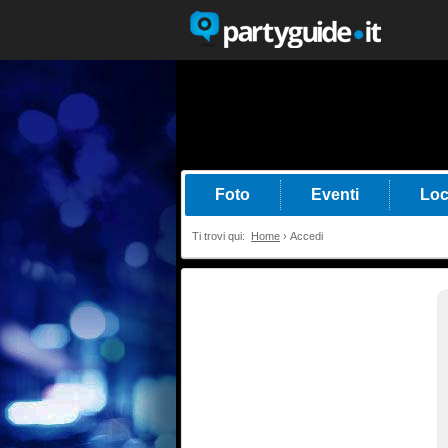
Foto
Eventi
Loc
Ti trovi qui:
Home
›
Accedi