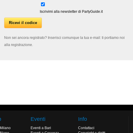
Iscrivimi alla newsletter di PartyGuide.it
Non sei ancora registrato? Inserisci comunque la tua e-mail: ti portiamo noi
alla registrazione.
b
Eventi
Info
 Milano
Eventi a Bari
Contattaci