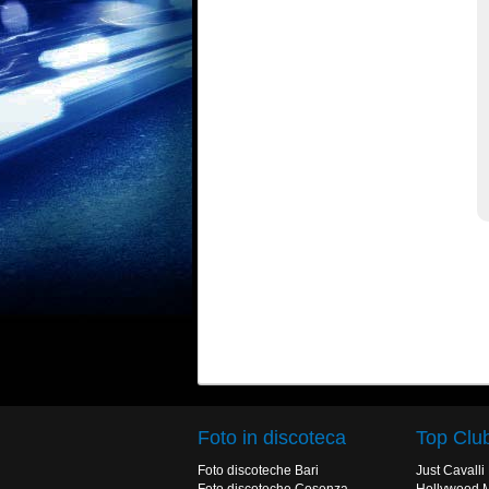
Foto in discoteca
Top Clu
Foto discoteche Bari
Just Cavalli