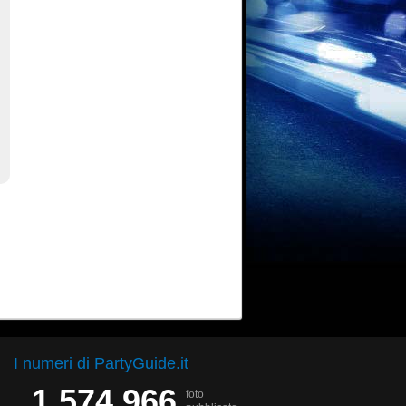
I numeri di PartyGuide.it
1.574.966
foto