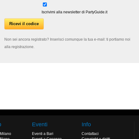
Iscrivimi alla newsletter di PartyGuide.it
Non sei ancora registrato? Inserisci comunque la tua e-mail: ti portiamo noi
alla registrazione.
b
Eventi
Info
 Milano
Eventi a Bari
Contattaci