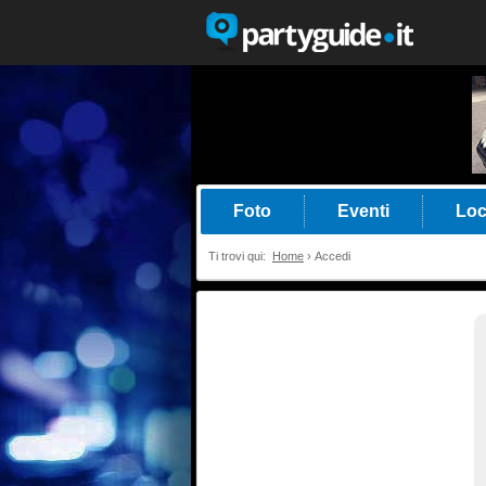
Foto
Eventi
Loc
Ti trovi qui:
Home
›
Accedi