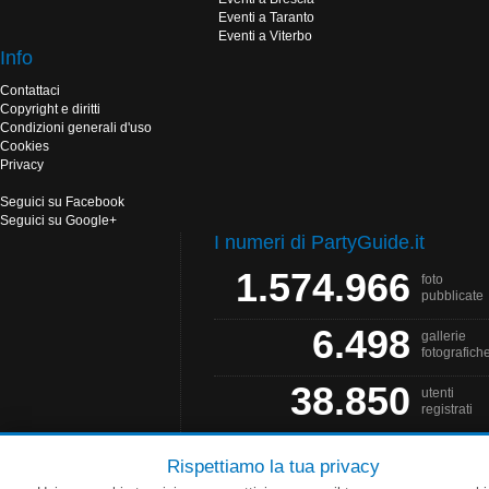
Eventi a Taranto
Eventi a Viterbo
Info
Contattaci
Copyright e diritti
Condizioni generali d'uso
Cookies
Privacy
Seguici su Facebook
Seguici su Google+
I numeri di PartyGuide.it
1.574.966
foto
pubblicate
6.498
gallerie
fotografich
38.850
utenti
registrati
Rispettiamo la tua privacy
PartyGuide.it è un progetto
Web Solution
- Grafica by
Salonna Web Designer