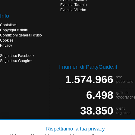
Eventi a Taranto
Eventi a Viterbo
Info
Contattaci
Copyright e diritti
Condizioni generali d'uso
Cookies
Privacy
Seguici su Facebook
Seguici su Google+
I numeri di PartyGuide.it
1.574.966
foto
pubblicate
6.498
gallerie
fotografich
38.850
utenti
registrati
Rispettiamo la tua privacy
PartyGuide.it è un progetto
Web Solution
- Grafica by
Salonna Web Designer