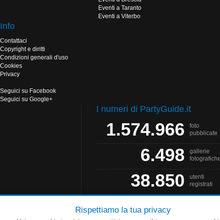
Eventi a Taranto
Eventi a Viterbo
Info
Contattaci
Copyright e diritti
Condizioni generali d'uso
Cookies
Privacy
Seguici su Facebook
Seguici su Google+
I numeri di PartyGuide.it
1.574.966
foto
pubblicate
6.498
gallerie
fotografich
38.850
utenti
registrati
Rispettiamo la tua privacy
PartyGuide.it è un progetto
Web Solution
- Grafica by
Salonna Web Designer