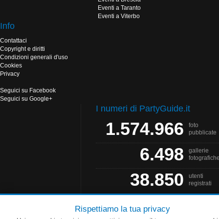
Eventi a Taranto
Eventi a Viterbo
Info
Contattaci
Copyright e diritti
Condizioni generali d'uso
Cookies
Privacy
Seguici su Facebook
Seguici su Google+
I numeri di PartyGuide.it
1.574.966
foto
pubblicate
6.498
gallerie
fotografich
38.850
utenti
registrati
Rispettiamo la tua privacy
PartyGuide.it è un progetto
Web Solution
- Grafica by
Salonna Web Designer