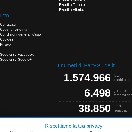
Eventi a Taranto
Eventi a Viterbo
Info
Contattaci
Copyright e diritti
Condizioni generali d'uso
Cookies
Privacy
Seguici su Facebook
Seguici su Google+
I numeri di PartyGuide.it
1.574.966
foto
pubblicate
6.498
gallerie
fotografich
38.850
utenti
registrati
Rispettiamo la tua privacy
PartyGuide.it è un progetto
Web Solution
- Grafica by
Salonna Web Designer